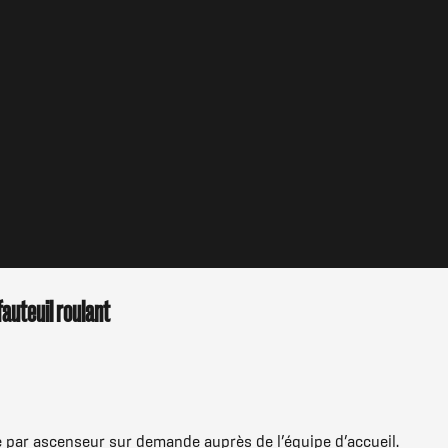
fauteuil roulant
le par ascenseur sur demande auprès de l’équipe d’accueil.