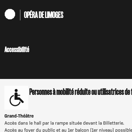
Aller
au
OPÉRA DE LIMOGES
contenu
principal
Accessibilité
Personnes à mobilité réduite ou utilisatrices de 
Grand-Théâtre
Accès dans le hall par la rampe située devant la Billetterie.
Accès au foyer du public et au 1er balcon (1er niveau) possib